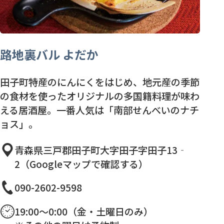
路地裏バル よだか
田子町特産のにんにくをはじめ、地元産の季節
の食材を使ったオリジナルの多国籍料理が味わ
える居酒屋。一番人気は「南部せんべいのナチ
ョス」。
青森県三戸郡田子町大字田子字田子13‐
2（Googleマップで確認する）
090-2602-9598
19:00～0:00（金・土曜日のみ）